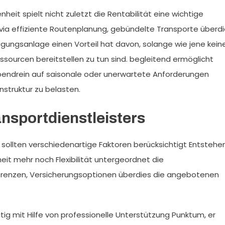
it spielt nicht zuletzt die Rentabilität eine wichtige
n via effiziente Routenplanung, gebündelte Transporte überd
tigungsanlage einen Vorteil hat davon, solange wie jene kein
sourcen bereitstellen zu tun sind. begleitend ermöglicht
, obendrein auf saisonale oder unerwartete Anforderungen
struktur zu belasten.
ansportdienstleisters
sollten verschiedenartige Faktoren berücksichtigt Entstehen
heit mehr noch Flexibilität untergeordnet die
erenzen, Versicherungsoptionen überdies die angebotenen
tig mit Hilfe von professionelle Unterstützung Punktum, er