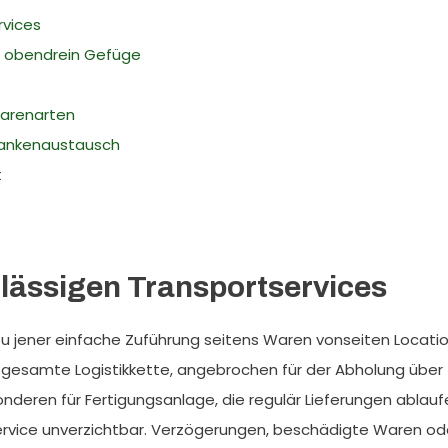
rvices
ss obendrein Gefüge
Warenarten
dankenaustausch
t
lässigen Transportservices
zu jener einfache Zuführung seitens Waren vonseiten Locati
gesamte Logistikkette, angebrochen für der Abholung über
onderen für Fertigungsanlage, die regulär Lieferungen ablau
rtservice unverzichtbar. Verzögerungen, beschädigte Waren od