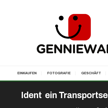
Skip
To
Content
GennieWalk
EINKAUFEN
FOTOGRAFIE
GESCHÄFT
Ident ein Transportse