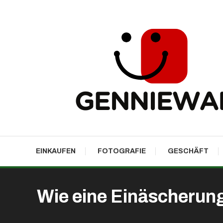
Skip
To
Content
GennieWalk
EINKAUFEN
FOTOGRAFIE
GESCHÄFT
Wie eine Einäscherun