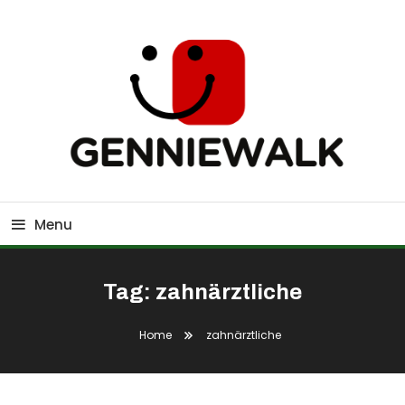
Skip
To
Content
GennieWalk
Menu
Tag:
zahnärztliche
Home
zahnärztliche