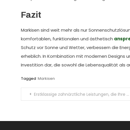
Fazit
Markisen sind weit mehr als nur Sonnenschutzlösu
komfortablen, funktionalen und ästhetisch
anspr
Schutz vor Sonne und Wetter, verbessern die Ener
erheblich. In Kombination mit modernen Designs un
Investition dar, die sowohl die Lebensqualität als
Tagged
Markisen
Post
Erstklassige zahnärztliche Leistungen, die Ihre Mundgesundheit verbessern und Ihr Lächeln verschönern
navigation