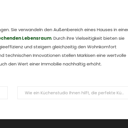
ngen. Sie verwandeln den Außenbereich eines Hauses in eine
echenden Lebensraum
. Durch ihre Vielseitigkeit bieten sie
gieeffizienz und steigern gleichzeitig den Wohnkomfort
d technischen Innovationen stellen Markisen eine wertvolle
 auch den Wert einer Immobilie nachhaltig erhöht.
Wie ein Küchenstudio Ihnen hilft, die perfekte Küche für Ihr Zuhause zu planen