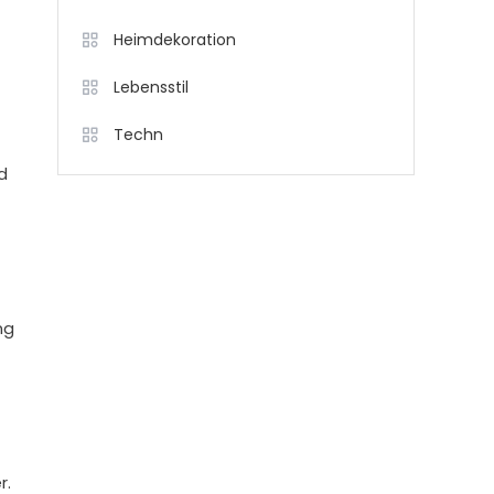
Heimdekoration
Lebensstil
Techn
d
ng
r.