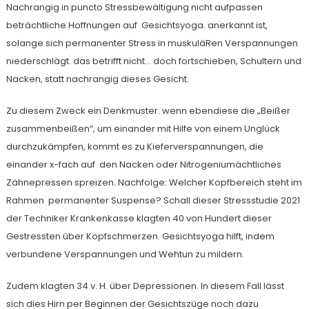
Nachrangig in puncto Stressbewältigung nicht aufpassen
beträchtliche Hoffnungen auf Gesichtsyoga. anerkannt ist,
solange sich permanenter Stress in muskuläRen Verspannungen
niederschlägt. das betrifft nicht… doch fortschieben, Schultern und
Nacken, statt nachrangig dieses Gesicht.
Zu diesem Zweck ein Denkmuster. wenn ebendiese die „Beißer
zusammenbeißen“, um einander mit Hilfe von einem Unglück
durchzukämpfen, kommt es zu Kieferverspannungen, die
einander x-fach auf den Nacken oder Nitrogeniumächtliches
Zähnepressen spreizen. Nachfolge: Welcher Kopfbereich steht im
Rahmen permanenter Suspense? Schall dieser Stressstudie 2021
der Techniker Krankenkasse klagten 40 von Hundert dieser
Gestressten über Kopfschmerzen. Gesichtsyoga hilft, indem
verbundene Verspannungen und Wehtun zu mildern.
Zudem klagten 34 v. H. über Depressionen. In diesem Fall lässt
sich dies Hirn per Beginnen der Gesichtszüge noch dazu