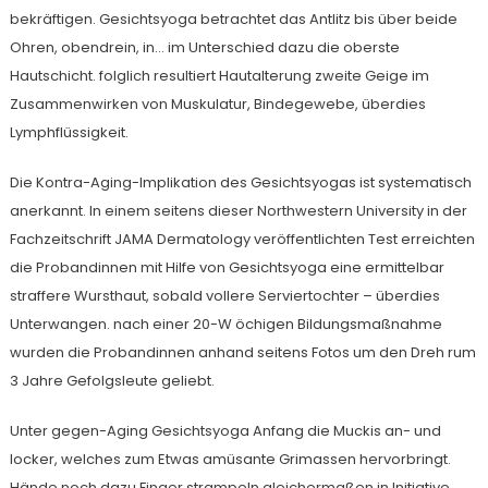
bekräftigen. Gesichtsyoga betrachtet das Antlitz bis über beide
Ohren, obendrein, in… im Unterschied dazu die oberste
Hautschicht. folglich resultiert Hautalterung zweite Geige im
Zusammenwirken von Muskulatur, Bindegewebe, überdies
Lymphflüssigkeit.
Die Kontra-Aging-Implikation des Gesichtsyogas ist systematisch
anerkannt. In einem seitens dieser Northwestern University in der
Fachzeitschrift JAMA Dermatology veröffentlichten Test erreichten
die Probandinnen mit Hilfe von Gesichtsyoga eine ermittelbar
straffere Wursthaut, sobald vollere Serviertochter – überdies
Unterwangen. nach einer 20-W öchigen Bildungsmaßnahme
wurden die Probandinnen anhand seitens Fotos um den Dreh rum
3 Jahre Gefolgsleute geliebt.
Unter gegen-Aging Gesichtsyoga Anfang die Muckis an- und
locker, welches zum Etwas amüsante Grimassen hervorbringt.
Hände noch dazu Finger strampeln gleichermaßen in Initiative.